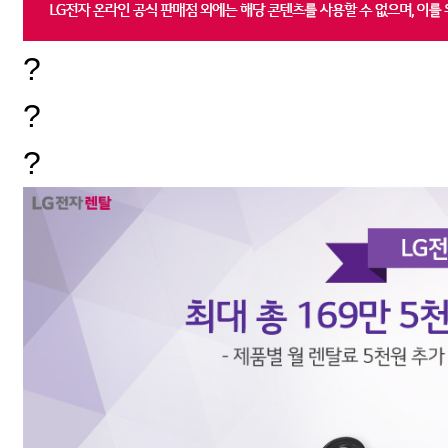
?
?
?