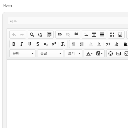
Home
제목
문단
글꼴
크기